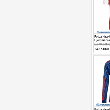
Fotballdrak
Hjemmedrak
1.070.66N
342.50N
Fotballdrak