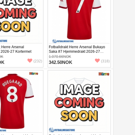
t Herre Arsenal
Fotballdrakt Herre Arsenal Bukayo
t 2026-27 Kortermet
Saka #7 Hjemmedrakt 2026-27
Kortermet
OK
1.070.66NOK
(232)
(318)
OK
342.50NOK