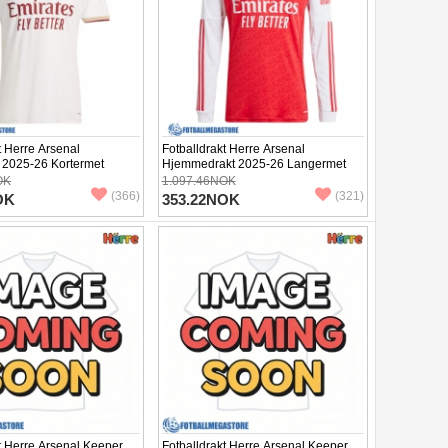
t Herre Arsenal
Fotballdrakt Herre Arsenal
t 2025-26 Kortermet
Hjemmedrakt 2025-26 Langermet
OK
1.097.46NOK
(366)
(321)
OK
353.22NOK
t Herre Arsenal Keeper
Fotballdrakt Herre Arsenal Keeper