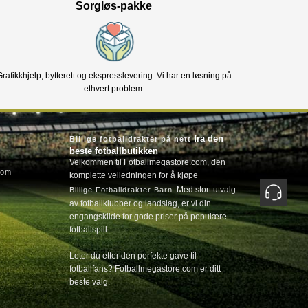
Sorgløs-pakke
Grafikkhjelp, bytterett og ekspresslevering. Vi har en løsning på
ethvert problem.
fra den
Billige fotballdrakter på nett
beste fotballbutikken
Velkommen til Fotballmegastore.com, den
com
komplette veiledningen for å kjøpe
. Med stort utvalg
Billige Fotballdrakter Barn
av fotballklubber og landslag, er vi din
engangskilde for gode priser på populære
fotballspill.
Leter du etter den perfekte gave til
fotballfans? Fotballmegastore.com er ditt
beste valg.