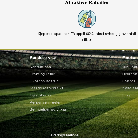
Attraktive Rabatter
Kjøp mer, spar mer. Få opptil 60% rabatt avhengig av antall
artikler.
Kundeservice
Min kon
Kontakt oss
Min kont
Frakt og retur
Ordrehis
Hvordan bestille
Partner
Størrelsesoversikt
Nyhetsb
Tips til vask
Blog
Personvernregler
Betingelser og vilkår
Leverings metode: