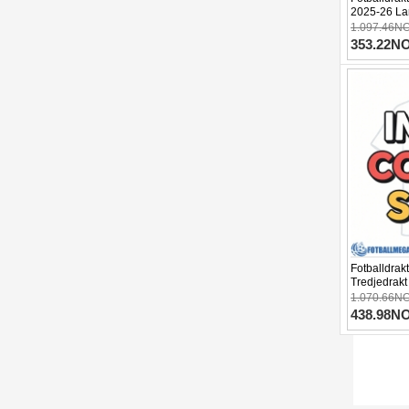
2025-26 La
1.097.46N
353.22N
Fotballdrak
Tredjedrakt
1.070.66N
438.98N