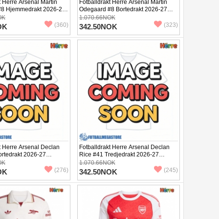
t Herre Arsenal Martin
Fotballdrakt Herre Arsenal Martin
#8 Hjemmedrakt 2026-27
Odegaard #8 Bortedrakt 2026-27
Kortermet
OK
1.070.66NOK
(360)
(323)
OK
342.50NOK
t Herre Arsenal Declan
Fotballdrakt Herre Arsenal Declan
ortedrakt 2026-27
Rice #41 Tredjedrakt 2026-27
Kortermet
OK
1.070.66NOK
(276)
(245)
OK
342.50NOK