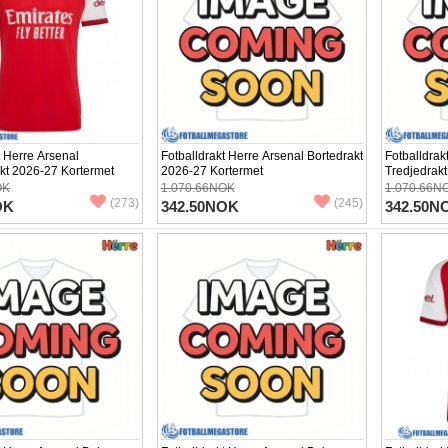
t Herre Arsenal
Fotballdrakt Herre Arsenal Bortedrakt
Fotballdrak
t 2026-27 Kortermet
2026-27 Kortermet
Tredjedrak
OK
1.070.66NOK
1.070.66N
(273)
(245)
OK
342.50NOK
342.50N