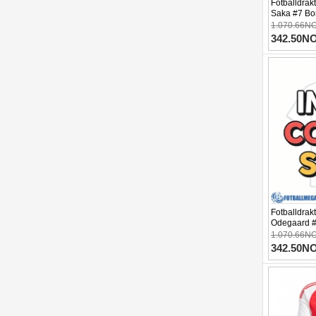
Fotballdrak
Saka #7 Bo
Kortermet
1.070.66N
342.50N
Fotballdrak
Odegaard #
Kortermet
1.070.66N
342.50N