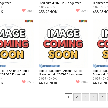
ngermet
Tredjedrakt 2025-26 Langermet
Hjemmedrak
OK
1.097.46NOK
1.070.66N
(356)
(325)
OK
353.22NOK
438.98N
t Herre Arsenal Keeper
Fotballdrakt Herre Arsenal Keeper
Fotballdrak
 2025-26 Kortermet
Hjemmedrakt 2025-26 Langermet
Bortedrakt
OK
1.097.46NOK
1.097.46N
(359)
(384)
OK
449.70NOK
449.70N
1
2
3
4
>