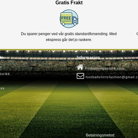
Gratis Frakt
Du sparer penger ved vår gratis standardforsending. Med
ekspress går det jo raskere.
to
Informasjon
o
Fotballmegastore.com
torikk
footballshirtsfashion@gmail.
rev
Betalningsmetod: