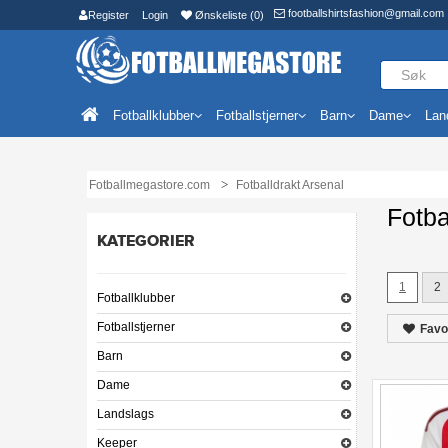
footballshirtsfashion@gmail.com
Register
Login
Ønskeliste (0)
Fotballklubber
Fotballstjerner
Barn
Dame
Lan
Fotballmegastore.com
Fotballdrakt Arsenal
Fotba
KATEGORIER
1
2
Fotballklubber
Fotballstjerner
Favo
Barn
Dame
Landslags
Keeper