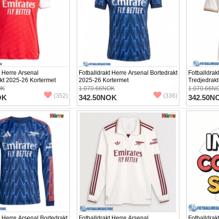
t Herre Arsenal
Fotballdrakt Herre Arsenal Bortedrakt
Fotballdrak
t 2025-26 Kortermet
2025-26 Kortermet
Tredjedrak
OK
1.070.66NOK
1.070.66N
(352)
(336)
OK
342.50NOK
342.50N
t Herre Arsenal Bortedrakt
Fotballdrakt Herre Arsenal
Fotballdrak