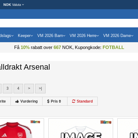
NOK
Valuta
dslags
Keeper
VM 2026 Barn
VM 2026 Herre
VM 2026 Dame
Få
10%
rabatt over
667
NOK, Kupongkode:
FOTBALL
lldrakt Arsenal
3
4
>
>|
rite
Vurdering
Pris
Standard