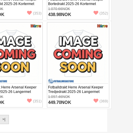
t 2025-26 Kortermet
Bortedrakt 2025-26 Kortermet
OK
1.070.66NOK
(353)
(352)
OK
438.98NOK
t Herre Arsenal Keeper
Fotballdrakt Herre Arsenal Keeper
 2025-26 Langermet
Tredjedrakt 2025-26 Langermet
OK
1.097.46NOK
(351)
(369)
OK
449.70NOK
>|