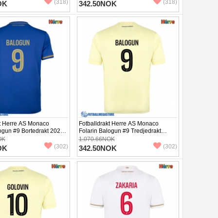
(318)
(318)
OK
342.50NOK
kt Herre AS Monaco
Fotballdrakt Herre AS Monaco
ogun #9 Bortedrakt 2025-
Folarin Balogun #9 Tredjedrakt
et
2025-26 Kortermet
OK
1.070.66NOK
(302)
(302)
OK
342.50NOK