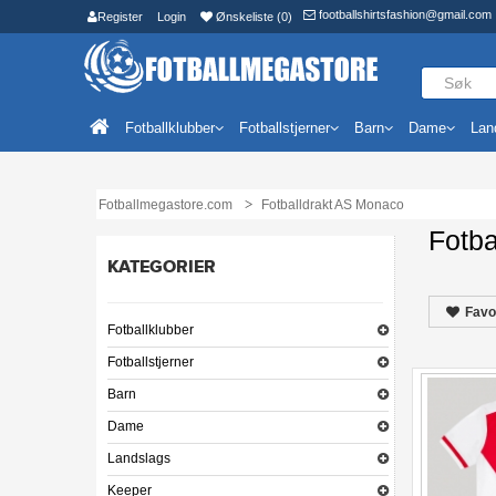
footballshirtsfashion@gmail.com
Register
Login
Ønskeliste (0)
Fotballklubber
Fotballstjerner
Barn
Dame
Lan
Fotballmegastore.com
Fotballdrakt AS Monaco
Fotb
KATEGORIER
Favo
Fotballklubber
Fotballstjerner
Barn
Dame
Landslags
Keeper