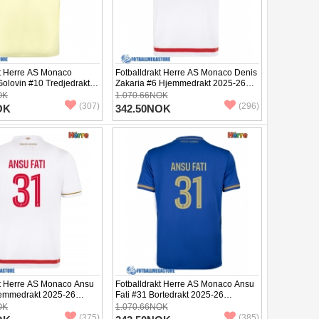
kt Herre AS Monaco
Fotballdrakt Herre AS Monaco Denis
olovin #10 Tredjedrakt
Zakaria #6 Hjemmedrakt 2025-26
rtermet
Kortermet
OK
1.070.66NOK
(307)
(296)
OK
342.50NOK
kt Herre AS Monaco Ansu
Fotballdrakt Herre AS Monaco Ansu
jemmedrakt 2025-26
Fati #31 Bortedrakt 2025-26
Kortermet
OK
1.070.66NOK
(375)
(385)