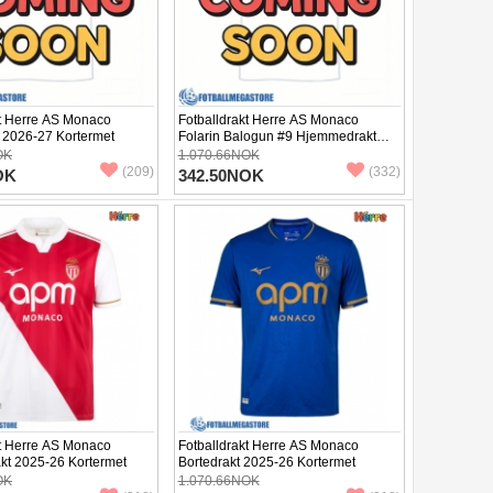
kt Herre AS Monaco
Fotballdrakt Herre AS Monaco
t 2026-27 Kortermet
Folarin Balogun #9 Hjemmedrakt
2026-27 Kortermet
OK
1.070.66NOK
(209)
(332)
OK
342.50NOK
kt Herre AS Monaco
Fotballdrakt Herre AS Monaco
t 2025-26 Kortermet
Bortedrakt 2025-26 Kortermet
OK
1.070.66NOK