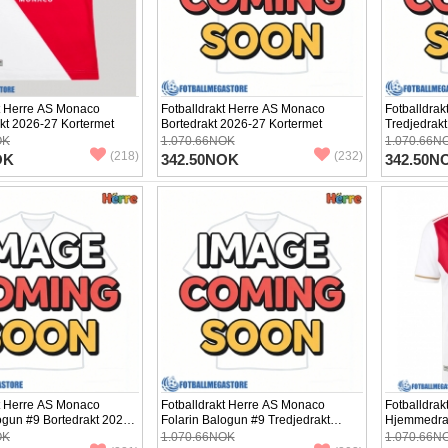
kt Herre AS Monaco
Fotballdrakt Herre AS Monaco
Fotballdra
t 2026-27 Kortermet
Bortedrakt 2026-27 Kortermet
Tredjedrak
OK
1.070.66NOK
1.070.66N
(218)
(232)
OK
342.50NOK
342.50N
kt Herre AS Monaco
Fotballdrakt Herre AS Monaco
Fotballdra
ogun #9 Bortedrakt 2026-
Folarin Balogun #9 Tredjedrakt
Hjemmedrak
et
2026-27 Kortermet
OK
1.070.66NOK
1.070.66N