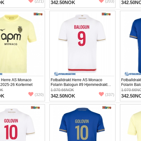
(221)
(203)
OK
342.50NOK
342.50N
kt Herre AS Monaco
Fotballdrakt Herre AS Monaco
Fotballdra
 2025-26 Kortermet
Folarin Balogun #9 Hjemmedrakt
Folarin Bal
2025-26 Kortermet
26 Korterm
OK
1.070.66NOK
1.070.66N
(320)
(337)
OK
342.50NOK
342.50N