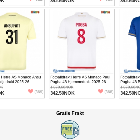
OK
342.50NOK
342.50N
kt Herre AS Monaco Ansu
Fotballdrakt Herre AS Monaco Paul
Fotballdra
edjedrakt 2025-26
Pogba #8 Hjemmedrakt 2025-26
Pogba #8 B
Kortermet
Kortermet
OK
1.070.66NOK
1.070.66N
(369)
(368)
OK
342.50NOK
342.50N
Gratis Frakt