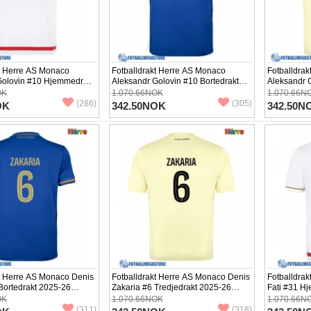
kt Herre AS Monaco
Fotballdrakt Herre AS Monaco
Fotballdra
Golovin #10 Hjemmedrakt
Aleksandr Golovin #10 Bortedrakt
Aleksandr G
rtermet
2025-26 Kortermet
2025-26 Ko
OK
1.070.66NOK
1.070.66N
(286)
(305)
OK
342.50NOK
342.50N
kt Herre AS Monaco Denis
Fotballdrakt Herre AS Monaco Denis
Fotballdra
Bortedrakt 2025-26
Zakaria #6 Tredjedrakt 2025-26
Fati #31 H
Kortermet
Kortermet
OK
1.070.66NOK
1.070.66N
(311)
(318)