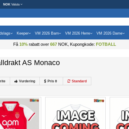
NOK
Valuta
dslags
Keeper
VM 2026 Barn
VM 2026 Herre
VM 2026 Dame
Få
10%
rabatt over
667
NOK, Kupongkode:
FOTBALL
alldrakt AS Monaco
rite
Vurdering
Pris
Standard