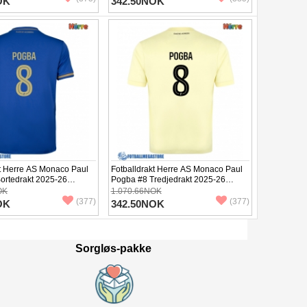
OK
342.50NOK
kt Herre AS Monaco Paul
Fotballdrakt Herre AS Monaco Paul
ortedrakt 2025-26
Pogba #8 Tredjedrakt 2025-26
Kortermet
OK
1.070.66NOK
(377)
(377)
OK
342.50NOK
Sorgløs-pakke