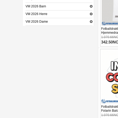
VM 2026 Barn
VM 2026 Herre
VM 2026 Dame
Fotballdra
Hjemmedrak
1.070.66N
342.50N
Fotballdra
Folarin Bal
27 Korterm
1.070.66N