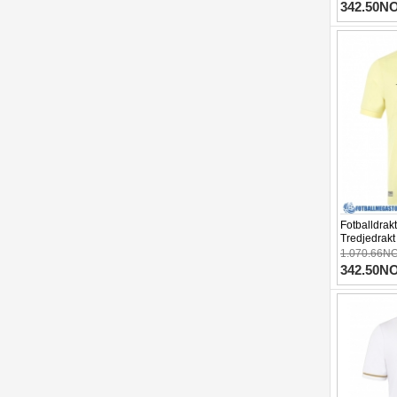
342.50N
Fotballdra
Tredjedrakt
1.070.66N
342.50N