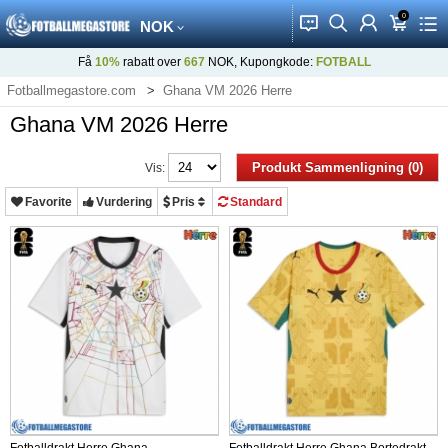
0
󰂱
󰂨
󰃳
󰃦
󰃖
NOK
Få
10%
rabatt over
667
NOK, Kupongkode:
FOTBALL
Fotballmegastore.com
Ghana VM 2026 Herre
Ghana VM 2026 Herre
Produkt Sammenligning (0)
Vis:
Favorite
Vurdering
Pris
Standard
Fotballdrakt Herre Ghana
Fotballdrakt Herre Ghana Bortedrakt