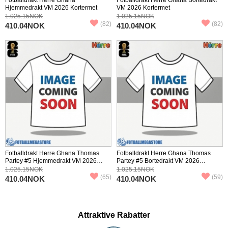
Hjemmedrakt VM 2026 Kortermet
VM 2026 Kortermet
1.025.15NOK
1.025.15NOK
(82)
(82)
410.04NOK
410.04NOK
Fotballdrakt Herre Ghana Thomas
Fotballdrakt Herre Ghana Thomas
Partey #5 Hjemmedrakt VM 2026
Partey #5 Bortedrakt VM 2026
Kortermet
Kortermet
1.025.15NOK
1.025.15NOK
(65)
(59)
410.04NOK
410.04NOK
Attraktive Rabatter