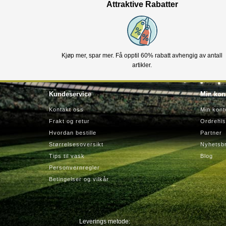
Attraktive Rabatter
Kjøp mer, spar mer. Få opptil 60% rabatt avhengig av antall
artikler.
Kundeservice
Min kon
Kontakt oss
Min kont
Frakt og retur
Ordrehis
Hvordan bestille
Partner
Størrelsesoversikt
Nyhetsb
Tips til vask
Blog
Personvernregler
Betingelser og vilkår
Leverings metode: