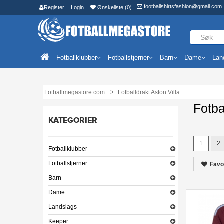
footballshirtsfashion@gmail.com
Register
Login
Ønskeliste (0)
Fotballklubber
Fotballstjerner
Barn
Dame
Lan
Fotballmegastore.com
Fotballdrakt Aston Villa
Fotba
KATEGORIER
1
2
Fotballklubber
Fotballstjerner
Favo
Barn
Dame
Landslags
Keeper