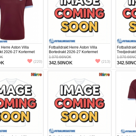
 Herre Aston Villa
Fotballdrakt Herre Aston Villa
Fotballdrak
t 2026-27 Kortermet
Bortedrakt 2026-27 Kortermet
Tredjedrak
OK
1.070.66NOK
1.070.66N
(220)
(213)
OK
342.50NOK
342.50N