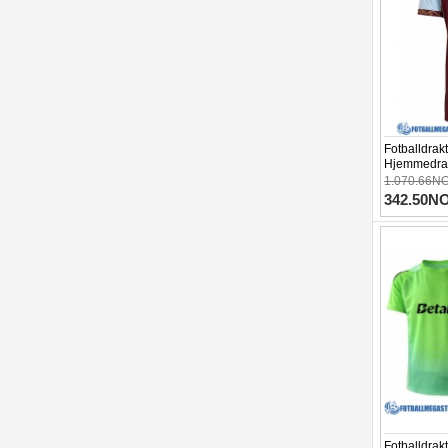
Fotballdrakt
Hjemmedrak
1.070.66N
342.50N
Fotballdrak