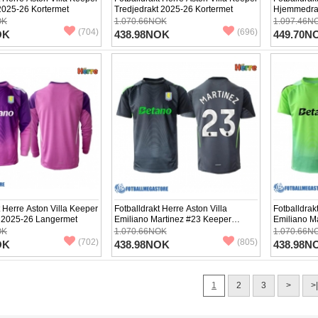
2025-26 Kortermet
Tredjedrakt 2025-26 Kortermet
Hjemmedra
OK
1.070.66NOK
1.097.46N
(704)
(696)
OK
438.98NOK
449.70N
t Herre Aston Villa Keeper
Fotballdrakt Herre Aston Villa
Fotballdrak
t 2025-26 Langermet
Emiliano Martinez #23 Keeper
Emiliano M
Hjemmedrakt 2025-26 Kortermet
Bortedrakt
OK
1.070.66NOK
1.070.66N
(702)
(805)
OK
438.98NOK
438.98N
1
2
3
>
>|