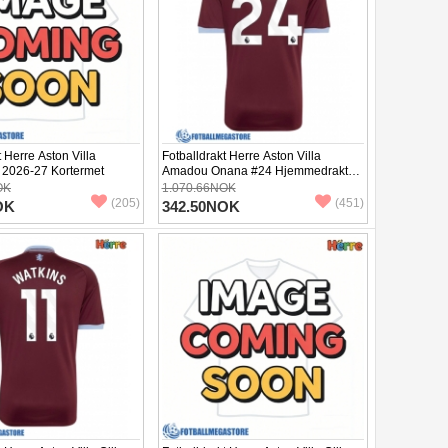
t Herre Aston Villa
Fotballdrakt Herre Aston Villa
t 2026-27 Kortermet
Amadou Onana #24 Hjemmedrakt
2026-27 Kortermet
OK
1.070.66NOK
(205)
(451)
OK
342.50NOK