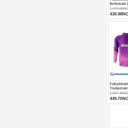
Bortedrakt 
1.070.66N
438.98N
Fotballdrak
Tredjedrak
1.097.46N
449.70N