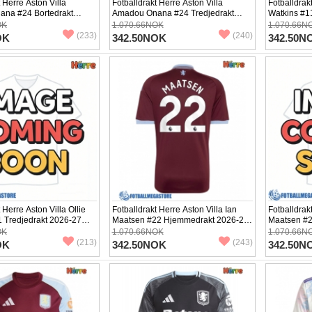
 Herre Aston Villa
Fotballdrakt Herre Aston Villa
Fotballdrakt
na #24 Bortedrakt
Amadou Onana #24 Tredjedrakt
Watkins #1
rtermet
2026-27 Kortermet
Kortermet
OK
1.070.66NOK
1.070.66N
(233)
(240)
OK
342.50NOK
342.50N
 Herre Aston Villa Ollie
Fotballdrakt Herre Aston Villa Ian
Fotballdrak
1 Tredjedrakt 2026-27
Maatsen #22 Hjemmedrakt 2026-27
Maatsen #2
Kortermet
Kortermet
OK
1.070.66NOK
1.070.66N
(213)
(243)
OK
342.50NOK
342.50N