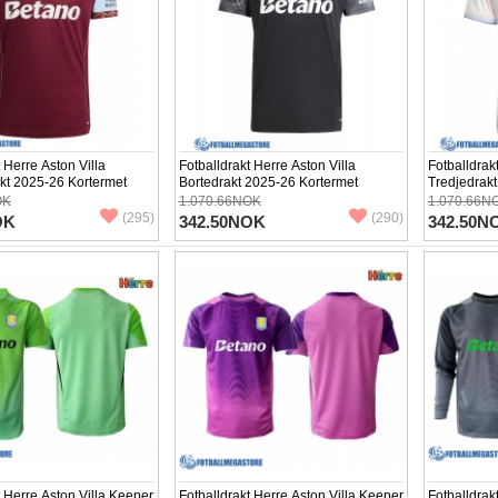
 Herre Aston Villa
Fotballdrakt Herre Aston Villa
Fotballdrak
t 2025-26 Kortermet
Bortedrakt 2025-26 Kortermet
Tredjedrak
OK
1.070.66NOK
1.070.66N
(295)
(290)
OK
342.50NOK
342.50N
t Herre Aston Villa Keeper
Fotballdrakt Herre Aston Villa Keeper
Fotballdrak