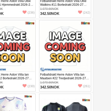
 Herre Aston Villa Ollie
Fotballdrakt Herre Aston Villa Ollie
1 Hjemmedrakt 2026-27
Watkins #11 Bortedrakt 2026-27
Kortermet
OK
1.070.66NOK
(236)
(242)
OK
342.50NOK
t Herre Aston Villa Ian
Fotballdrakt Herre Aston Villa Ian
2 Bortedrakt 2026-27
Maatsen #22 Tredjedrakt 2026-27
Kortermet
OK
1.070.66NOK
(230)
(261)
OK
342.50NOK