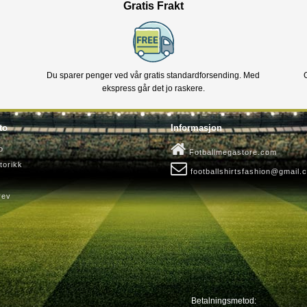
Gratis Frakt
Du sparer penger ved vår gratis standardforsending. Med
ekspress går det jo raskere.
to
Informasjon
o
Fotballmegastore.com
torikk
footballshirtsfashion@gmail.
rev
Betalningsmetod: