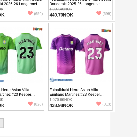
kt 2025-26 Langermet
Bortedrakt 2025-26 Langermet
OK
1.097.46NOK
(659)
(699)
OK
449.70NOK
t Herre Aston Villa
Fotballdrakt Herre Aston Villa
artinez #23 Keeper
Emiliano Martinez #23 Keeper
 2025-26 Kortermet
Tredjedrakt 2025-26 Kortermet
OK
1.070.66NOK
(826)
(813)
OK
438.98NOK