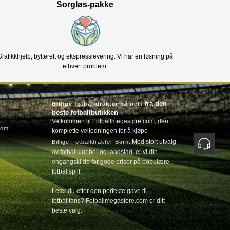
Sorgløs-pakke
Grafikkhjelp, bytterett og ekspresslevering. Vi har en løsning på
ethvert problem.
fra den
Billige fotballdrakter på nett
beste fotballbutikken
Velkommen til Fotballmegastore.com, den
com
komplette veiledningen for å kjøpe
. Med stort utvalg
Billige Fotballdrakter Barn
av fotballklubber og landslag, er vi din
engangskilde for gode priser på populære
fotballspill.
Leter du etter den perfekte gave til
fotballfans? Fotballmegastore.com er ditt
beste valg.