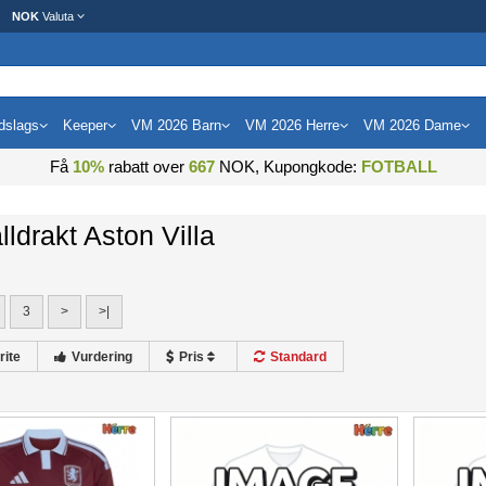
NOK
Valuta
dslags
Keeper
VM 2026 Barn
VM 2026 Herre
VM 2026 Dame
Få
10%
rabatt over
667
NOK, Kupongkode:
FOTBALL
lldrakt Aston Villa
3
>
>|
rite
Vurdering
Pris
Standard