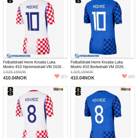
Fotballdrakt Herre Kroatia Luka
Fotballdrakt Herre Kroatia Luka
Modric #10 Hjemmedrakt VM 2026
Modric #10 Bortedrakt VM 2026
Kortermet
Kortermet
1.025.15NOK
1.025.15NOK
(87)
(90)
410.04NOK
410.04NOK