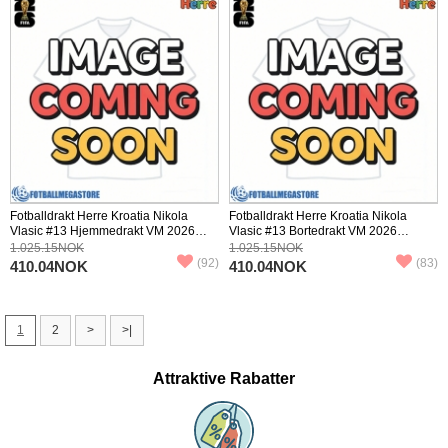
Fotballdrakt Herre Kroatia Nikola
Fotballdrakt Herre Kroatia Nikola
Vlasic #13 Hjemmedrakt VM 2026
Vlasic #13 Bortedrakt VM 2026
Kortermet
Kortermet
1.025.15NOK
1.025.15NOK
(92)
(83)
410.04NOK
410.04NOK
1
2
>
>|
Attraktive Rabatter