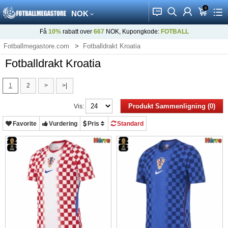
0
󰂱
󰂨
󰃳
󰃦
󰃖
NOK
Få
10%
rabatt over
667
NOK, Kupongkode:
FOTBALL
Fotballmegastore.com
Fotballdrakt Kroatia
Fotballdrakt Kroatia
1
2
>
>|
Produkt Sammenligning (0)
Vis:
Favorite
Vurdering
Pris
Standard