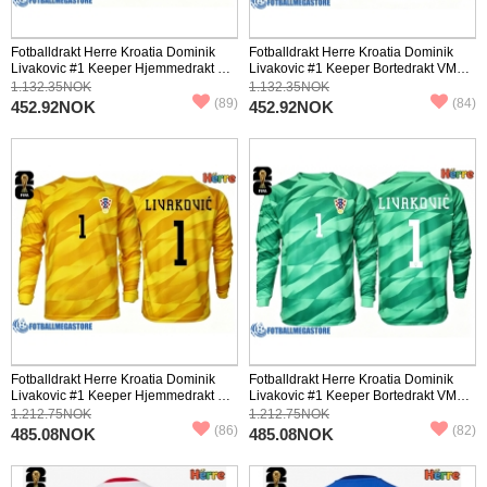
Fotballdrakt Herre Kroatia Dominik
Fotballdrakt Herre Kroatia Dominik
Livakovic #1 Keeper Hjemmedrakt VM
Livakovic #1 Keeper Bortedrakt VM
2026 Kortermet
2026 Kortermet
1.132.35NOK
1.132.35NOK
(89)
(84)
452.92NOK
452.92NOK
Fotballdrakt Herre Kroatia Dominik
Fotballdrakt Herre Kroatia Dominik
Livakovic #1 Keeper Hjemmedrakt VM
Livakovic #1 Keeper Bortedrakt VM
2026 Langermet
2026 Langermet
1.212.75NOK
1.212.75NOK
(86)
(82)
485.08NOK
485.08NOK