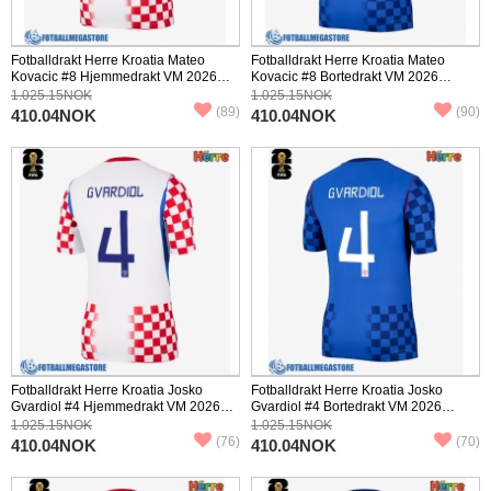
Fotballdrakt Herre Kroatia Mateo
Fotballdrakt Herre Kroatia Mateo
Kovacic #8 Hjemmedrakt VM 2026
Kovacic #8 Bortedrakt VM 2026
Kortermet
Kortermet
1.025.15NOK
1.025.15NOK
(89)
(90)
410.04NOK
410.04NOK
Fotballdrakt Herre Kroatia Josko
Fotballdrakt Herre Kroatia Josko
Gvardiol #4 Hjemmedrakt VM 2026
Gvardiol #4 Bortedrakt VM 2026
Kortermet
Kortermet
1.025.15NOK
1.025.15NOK
(76)
(70)
410.04NOK
410.04NOK