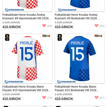
Fotballdrakt Herre Kroatia Andrej
Fotballdrakt Herre Kroatia Andrej
Kramaric #9 Hjemmedrakt VM 2026
Kramaric #9 Bortedrakt VM 2026
Kortermet
Kortermet
1.025.15NOK
1.025.15NOK
(89)
(90)
410.04NOK
410.04NOK
Fotballdrakt Herre Kroatia Mario
Fotballdrakt Herre Kroatia Mario
Pasalic #15 Hjemmedrakt VM 2026
Pasalic #15 Bortedrakt VM 2026
Kortermet
Kortermet
1.025.15NOK
1.025.15NOK
(79)
(87)
410.04NOK
410.04NOK