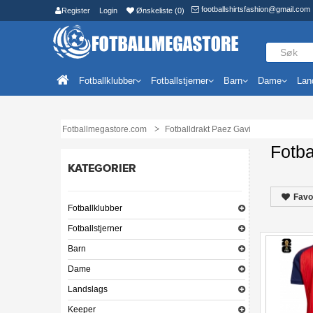
footballshirtsfashion@gmail.com
Register
Login
Ønskeliste (0)
Fotballklubber
Fotballstjerner
Barn
Dame
Lan
Fotballmegastore.com
Fotballdrakt Paez Gavi
Fotba
KATEGORIER
Favo
Fotballklubber
Fotballstjerner
Barn
Dame
Landslags
Keeper