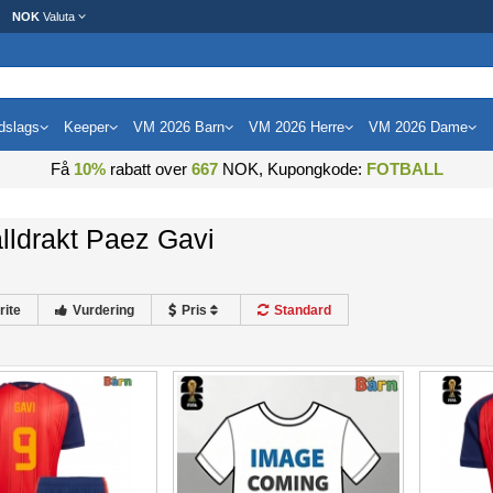
NOK
Valuta
dslags
Keeper
VM 2026 Barn
VM 2026 Herre
VM 2026 Dame
Få
10%
rabatt over
667
NOK, Kupongkode:
FOTBALL
lldrakt Paez Gavi
rite
Vurdering
Pris
Standard