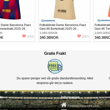
kt Dame Barcelona Paez
Fotballdrakt Dame Barcelona Paez
Fotballdra
emmedrakt 2025-26
Gavi #6 Bortedrakt 2025-26
Gavi #6 Tr
Kortermet
Kortermet
OK
1.065.30NOK
1.065.30N
(342)
(357)
OK
340.36NOK
340.36N
Gratis Frakt
Du sparer penger ved vår gratis standardforsending. Med
ekspress går det jo raskere.
to
Informasjon
o
Fotballmegastore.com