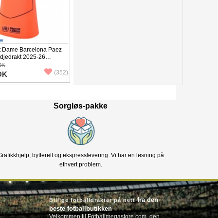
kt Dame Barcelona Paez
edjedrakt 2025-26
OK
(352)
OK
Sorgløs-pakke
Grafikkhjelp, bytterett og ekspresslevering. Vi har en løsning på
ethvert problem.
fra den
Billige fotballdrakter på nett
beste fotballbutikken
Velkommen til Fotballmegastore.com, den