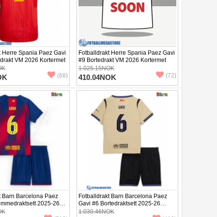
t Herre Spania Paez Gavi
Fotballdrakt Herre Spania Paez Gavi
rakt VM 2026 Kortermet
#9 Bortedrakt VM 2026 Kortermet
OK
1.025.15NOK
(68)
(72)
OK
410.04NOK
t Barn Barcelona Paez
Fotballdrakt Barn Barcelona Paez
emmedraktsett 2025-26
Gavi #6 Bortedraktsett 2025-26
+ Korte bukser)
Kortermet (+ Korte bukser)
OK
1.030.46NOK