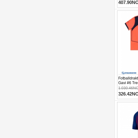
407.90N
Fotballdrak
Gavi #6 Tre
Kortermet (
1.030.46N
326.42N