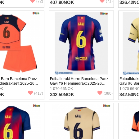
(72)
(71)
OK
407.90NOK
326.42N
t Barn Barcelona Paez
Fotballdrakt Herre Barcelona Paez
Fotballdrak
djedraktsett 2025-26
Gavi #6 Hjemmedrakt 2025-26
Gavi #6 Bo
+ Korte bukser)
Kortermet
Kortermet
OK
1.070.66NOK
1.070.66N
(417)
(380)
OK
342.50NOK
342.50N