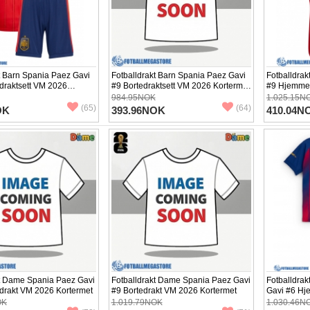
t Barn Spania Paez Gavi
Fotballdrakt Barn Spania Paez Gavi
Fotballdrak
raktsett VM 2026
#9 Bortedraktsett VM 2026 Kortermet
#9 Hjemmed
+ Korte bukser)
(+ Korte bukser)
984.95NOK
1.025.15N
(65)
(64)
OK
393.96NOK
410.04N
kt Dame Spania Paez Gavi
Fotballdrakt Dame Spania Paez Gavi
Fotballdrak
rakt VM 2026 Kortermet
#9 Bortedrakt VM 2026 Kortermet
Gavi #6 Hj
Kortermet (
OK
1.019.79NOK
1.030.46N