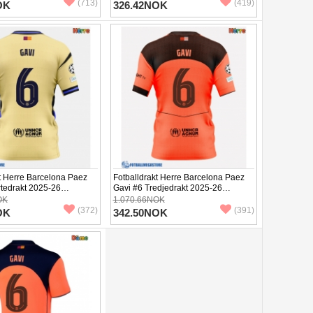
(713)
(419)
OK
326.42NOK
t Herre Barcelona Paez
Fotballdrakt Herre Barcelona Paez
rtedrakt 2025-26
Gavi #6 Tredjedrakt 2025-26
Kortermet
OK
1.070.66NOK
(372)
(391)
OK
342.50NOK