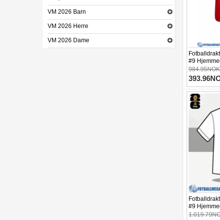
VM 2026 Barn
VM 2026 Herre
VM 2026 Dame
Fotballdrak
#9 Hjemmed
Kortermet (
984.95NOK
393.96N
Fotballdra
#9 Hjemmed
1.019.79N