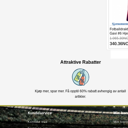
Fotballdra
Gavi #6 Hj
Kortermet
1.065.30N
340.36N
Attraktive Rabatter
Kjøp mer, spar mer. Få opptil 60% rabatt avhengig av antall
artikler.
Kundeservice
Min kon
Kontakt oss
Min kont