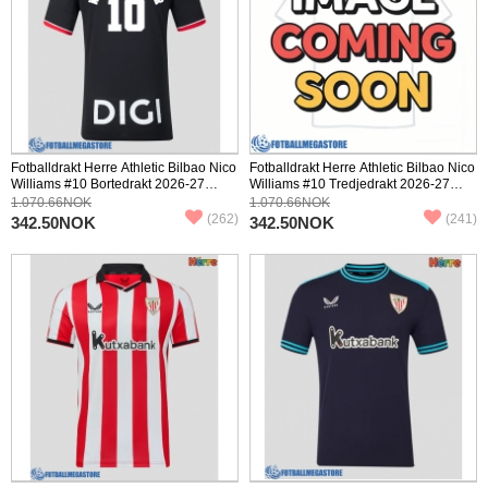
Fotballdrakt Herre Athletic Bilbao Nico
Fotballdrakt Herre Athletic Bilbao Nico
Williams #10 Bortedrakt 2026-27
Williams #10 Tredjedrakt 2026-27
Kortermet
Kortermet
1.070.66NOK
1.070.66NOK
(262)
(241)
342.50NOK
342.50NOK