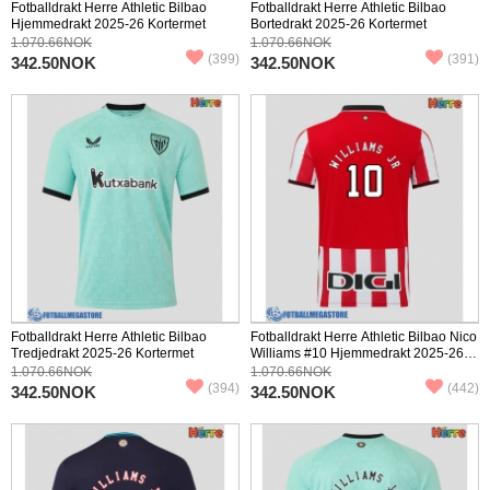
Fotballdrakt Herre Athletic Bilbao
Fotballdrakt Herre Athletic Bilbao
Hjemmedrakt 2025-26 Kortermet
Bortedrakt 2025-26 Kortermet
1.070.66NOK
1.070.66NOK
(399)
(391)
342.50NOK
342.50NOK
Fotballdrakt Herre Athletic Bilbao
Fotballdrakt Herre Athletic Bilbao Nico
Tredjedrakt 2025-26 Kortermet
Williams #10 Hjemmedrakt 2025-26
Kortermet
1.070.66NOK
1.070.66NOK
(394)
(442)
342.50NOK
342.50NOK