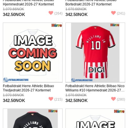
Hjemmedrakt 2026-27 Kortermet
Bortedrakt 2026-27 Kortermet
1.070.66NOK
1.070.66NOK
(264)
(241)
342.50NOK
342.50NOK
Fotballdrakt Herre Athletic Bilbao
Fotballdrakt Herre Athletic Bilbao Nico
Tredjedrakt 2026-27 Kortermet
Williams #10 Hjemmedrakt 2026-27
Kortermet
1.070.66NOK
1.070.66NOK
(215)
(280)
342.50NOK
342.50NOK