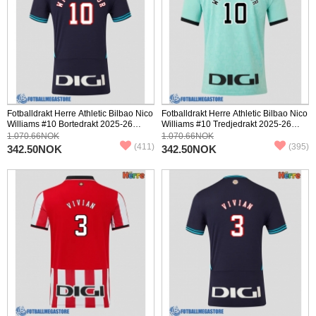
Fotballdrakt Herre Athletic Bilbao Nico
Fotballdrakt Herre Athletic Bilbao Nico
Williams #10 Bortedrakt 2025-26
Williams #10 Tredjedrakt 2025-26
Kortermet
Kortermet
1.070.66NOK
1.070.66NOK
(411)
(395)
342.50NOK
342.50NOK