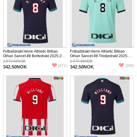
Fotballdrakt Herre Athletic Bilbao
Fotballdrakt Herre Athletic Bilbao
Oihan Sancet #8 Bortedrakt 2025-26
Oihan Sancet #8 Tredjedrakt 2025-26
Kortermet
Kortermet
1.070.66NOK
1.070.66NOK
(371)
(399)
342.50NOK
342.50NOK