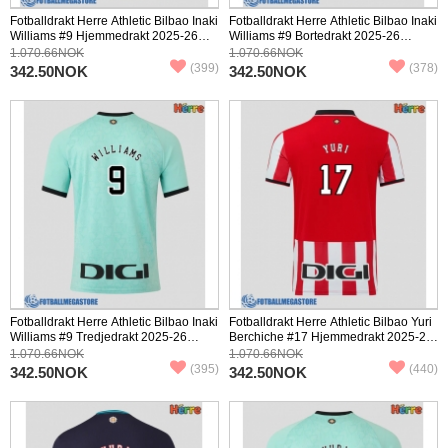
Fotballdrakt Herre Athletic Bilbao Inaki
Fotballdrakt Herre Athletic Bilbao Inaki
Williams #9 Hjemmedrakt 2025-26
Williams #9 Bortedrakt 2025-26
Kortermet
Kortermet
1.070.66NOK
1.070.66NOK
(399)
(378)
342.50NOK
342.50NOK
Fotballdrakt Herre Athletic Bilbao Inaki
Fotballdrakt Herre Athletic Bilbao Yuri
Williams #9 Tredjedrakt 2025-26
Berchiche #17 Hjemmedrakt 2025-26
Kortermet
Kortermet
1.070.66NOK
1.070.66NOK
(395)
(440)
342.50NOK
342.50NOK