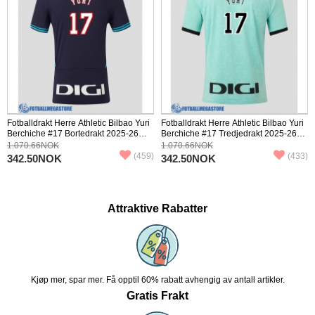
Fotballdrakt Herre Athletic Bilbao Yuri
Fotballdrakt Herre Athletic Bilbao Yuri
Berchiche #17 Bortedrakt 2025-26
Berchiche #17 Tredjedrakt 2025-26
Kortermet
Kortermet
1.070.66NOK
1.070.66NOK
(459)
(433)
342.50NOK
342.50NOK
Attraktive Rabatter
Kjøp mer, spar mer. Få opptil 60% rabatt avhengig av antall artikler.
Gratis Frakt