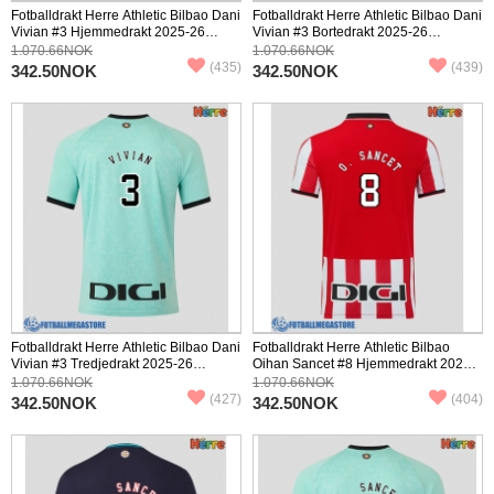
Fotballdrakt Herre Athletic Bilbao Dani
Fotballdrakt Herre Athletic Bilbao Dani
Vivian #3 Hjemmedrakt 2025-26
Vivian #3 Bortedrakt 2025-26
Kortermet
Kortermet
1.070.66NOK
1.070.66NOK
(435)
(439)
342.50NOK
342.50NOK
Fotballdrakt Herre Athletic Bilbao Dani
Fotballdrakt Herre Athletic Bilbao
Vivian #3 Tredjedrakt 2025-26
Oihan Sancet #8 Hjemmedrakt 2025-
Kortermet
26 Kortermet
1.070.66NOK
1.070.66NOK
(427)
(404)
342.50NOK
342.50NOK