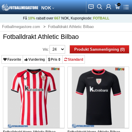
0
󰂱
󰂨
󰃳
󰃦
󰃖
NOK
Få
10%
rabatt over
667
NOK, Kupongkode:
FOTBALL
Fotballmegastore.com
Fotballdrakt Athletic Bilbao
Fotballdrakt Athletic Bilbao
Produkt Sammenligning (0)
Vis:
Favorite
Vurdering
Pris
Standard
Fotballdrakt Herre Athletic Bilbao
Fotballdrakt Herre Athletic Bilbao