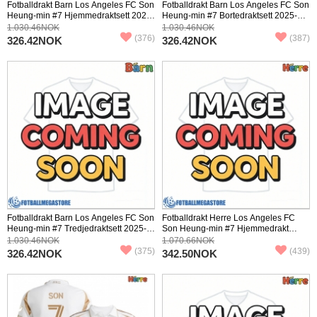
Fotballdrakt Barn Los Angeles FC Son
Fotballdrakt Barn Los Angeles FC Son
Heung-min #7 Hjemmedraktsett 2025-
Heung-min #7 Bortedraktsett 2025-26
26 Kortermet (+ Korte bukser)
Kortermet (+ Korte bukser)
1.030.46NOK
1.030.46NOK
(376)
(387)
326.42NOK
326.42NOK
Fotballdrakt Barn Los Angeles FC Son
Fotballdrakt Herre Los Angeles FC
Heung-min #7 Tredjedraktsett 2025-
Son Heung-min #7 Hjemmedrakt
26 Kortermet (+ Korte bukser)
2025-26 Kortermet
1.030.46NOK
1.070.66NOK
(375)
(439)
326.42NOK
342.50NOK