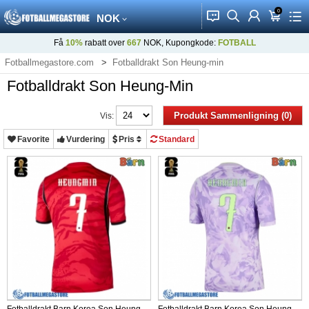
0
󰂱
󰂨
󰃳
󰃦
󰃖
NOK
Få
10%
rabatt over
667
NOK, Kupongkode:
FOTBALL
Fotballmegastore.com
Fotballdrakt Son Heung-min
Fotballdrakt Son Heung-Min
Produkt Sammenligning (0)
Vis:
Favorite
Vurdering
Pris
Standard
Fotballdrakt Barn Korea Son Heung-
Fotballdrakt Barn Korea Son Heung-