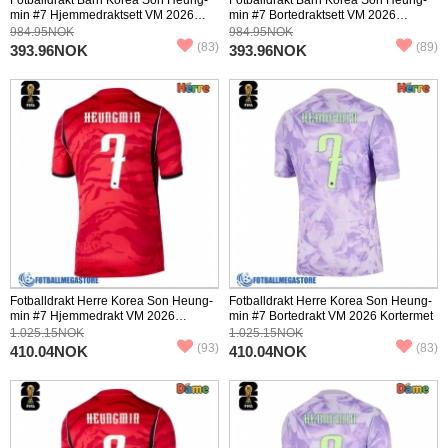
min #7 Hjemmedraktsett VM 2026
min #7 Bortedraktsett VM 2026
Kortermet (+ Korte bukser)
Kortermet (+ Korte bukser)
984.95NOK
984.95NOK
(83)
(89)
393.96NOK
393.96NOK
Fotballdrakt Herre Korea Son Heung-
Fotballdrakt Herre Korea Son Heung-
min #7 Hjemmedrakt VM 2026
min #7 Bortedrakt VM 2026 Kortermet
Kortermet
1.025.15NOK
1.025.15NOK
(93)
(83)
410.04NOK
410.04NOK