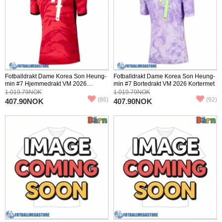
Fotballdrakt Dame Korea Son Heung-
Fotballdrakt Dame Korea Son Heung-
min #7 Hjemmedrakt VM 2026
min #7 Bortedrakt VM 2026 Kortermet
Kortermet
1.019.79NOK
1.019.79NOK
(86)
(92)
407.90NOK
407.90NOK